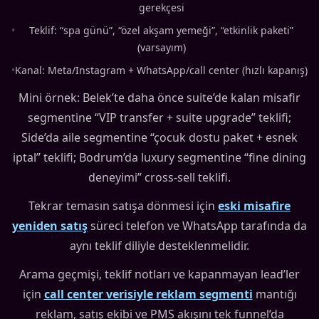
gerekçesi
•
Teklif: “spa günü”, “özel akşam yemeği”, “etkinlik paketi”
(varsayım)
•
Kanal: Meta/Instagram + WhatsApp/call center (hızlı kapanış)
Mini örnek: Belek’te daha önce suite’de kalan misafir
segmentine “VIP transfer + suite upgrade” teklifi;
Side’da aile segmentine “çocuk dostu paket + esnek
iptal” teklifi; Bodrum’da luxury segmentine “fine dining
deneyimi” cross-sell teklifi.
Tekrar temasın satışa dönmesi için
eski misafire
yeniden satış
süreci telefon ve WhatsApp tarafında da
aynı teklif diliyle desteklenmelidir.
Arama geçmişi, teklif notları ve kapanmayan lead’ler
için
call center verisiyle reklam segmenti
mantığı
reklam, satış ekibi ve PMS akışını tek funnel’da