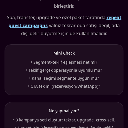
birleştirir.
Spa, transfer, upgrade ve özel paket tarafında
repeat
guest campaigns
yalnız tekrar oda satışı değil, oda
dışı gelir büyütme için de kullanılmalıdır.
Mini Check
•
Segment–teklif eşleşmesi net mi?
•
Teklif gerçek operasyonla uyumlu mu?
•
Kanal seçimi segmente uygun mu?
•
CTA tek mi (rezervasyon/WhatsApp)?
Ne yapmalıyım?
•
3 kampanya seti oluştur: tekrar, upgrade, cross-sell.
•
Her set için 3 kreatif varyasyon: kanıt, fayda, teklif