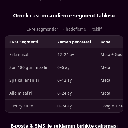
Örnek custom audience segment tablosu
CRM segmentleri → hedefleme → teklif
CRM Segmenti
Zaman penceresi
Kanal
Eski misafir
12–24 ay
Meta + Googl
Son 180 gün misafir
0–6 ay
Meta
Spa kullananlar
0–12 ay
Meta
Aile misafiri
0–24 ay
Meta
Luxury/suite
0–24 ay
Google + Met
E-posta & SMS ile reklamın birlikte çalışması