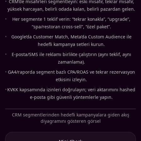
•
CRM’de misafirleri segmentleyin: eski misafir, tekrar misafir,
yüksek harcayan, belirli odada kalan, belirli pazardan gelen.
•
Her segmente 1 teklif verin: “tekrar konakla”, “upgrade”,
“spa/restoran cross-sell”, “özel paket”.
•
Google’da Customer Match, Meta’da Custom Audience ile
hedefli kampanya setleri kurun.
•
E-posta/SMS ile reklamı birlikte çalıştırın (aynı teklif, aynı
zamanlama).
•
GA4/raporda segment bazlı CPA/ROAS ve tekrar rezervasyon
etkisini izleyin.
•
KVKK kapsamında izinleri doğrulayın; veri aktarımını hashed
e-posta gibi güvenli yöntemlerle yapın.
CRM segmentlerinden hedefli kampanyalara giden akış
diyagramını gösteren görsel