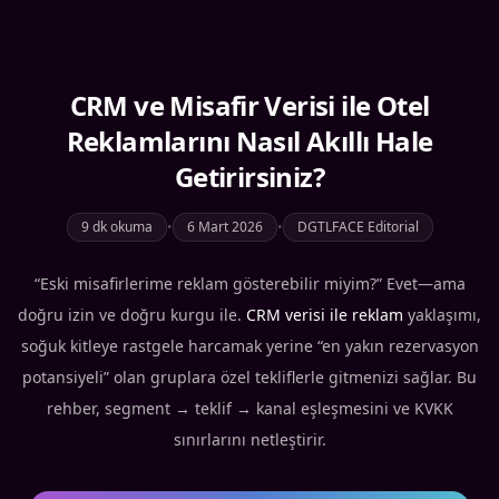
CRM ve Misafir Verisi ile Otel
Reklamlarını Nasıl Akıllı Hale
Getirirsiniz?
9 dk okuma
•
6 Mart 2026
•
DGTLFACE Editorial
“Eski misafirlerime reklam gösterebilir miyim?” Evet—ama
doğru izin ve doğru kurgu ile.
CRM verisi ile reklam
yaklaşımı,
soğuk kitleye rastgele harcamak yerine “en yakın rezervasyon
potansiyeli” olan gruplara özel tekliflerle gitmenizi sağlar. Bu
rehber, segment → teklif → kanal eşleşmesini ve KVKK
sınırlarını netleştirir.