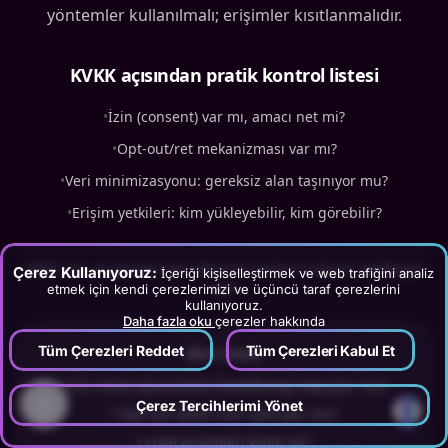
yöntemler kullanılmalı; erişimler kısıtlanmalıdır.
KVKK açısından pratik kontrol listesi
•
İzin (consent) var mı, amacı net mi?
•
Opt-out/ret mekanizması var mı?
•
Veri minimizasyonu: gereksiz alan taşınıyor mu?
•
Erişim yetkileri: kim yükleyebilir, kim görebilir?
KVKK izin ve güvenli veri aktarımı kontrol listesini özetleyen
Çerez Kullanıyoruz:
İçeriği kişiselleştirmek ve web trafiğini analiz
kart
etmek için kendi çerezlerimizi ve üçüncü taraf çerezlerini
kullanıyoruz.
Daha fazla oku
çerezler hakkında
Tüm Çerezleri Reddet
Tüm Çerezleri Kabul Et
Mini Check
•
İzin metni pazarlama hedeflemeyi kapsıyor mu?
?
Çerez Tercihlerimi Yönet
•
Opt-out talebi hızlı işleniyor mu?
•
Liste erişimleri kısıtlı mı?