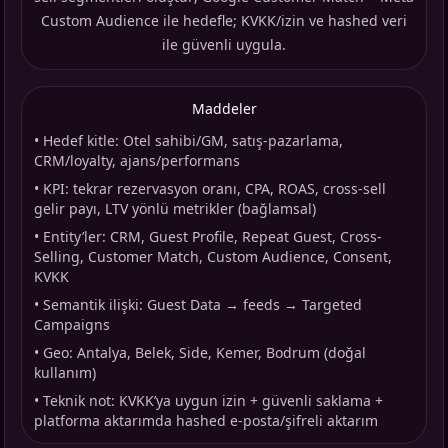
Custom Audience ile hedefle; KVKK/izin ve hashed veri
ile güvenli uygula.
Maddeler
•
Hedef kitle: Otel sahibi/GM, satış-pazarlama,
CRM/loyalty, ajans/performans
•
KPI: tekrar rezervasyon oranı, CPA, ROAS, cross-sell
gelir payı, LTV yönlü metrikler (bağlamsal)
•
Entity’ler: CRM, Guest Profile, Repeat Guest, Cross-
Selling, Customer Match, Custom Audience, Consent,
KVKK
•
Semantik ilişki: Guest Data → feeds → Targeted
Campaigns
•
Geo: Antalya, Belek, Side, Kemer, Bodrum (doğal
kullanım)
•
Teknik not: KVKK’ya uygun izin + güvenli saklama +
platforma aktarımda hashed e-posta/şifreli aktarım