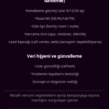
dahilinde)
•
Konaklama geçmişi (son 6/12/24 ay)
•
Pazar/dil (DE/RU/UK/TR)
•
Oda tipi (family room / suite)
•
Harcama türü (spa, restoran, etkinlik)
•
Lead kaynağı (call center, web) (varsayım: kaydediliyorsa)
Veri hijyeni ve güncelleme
•
Liste güncelliği (refresh)
•
Yinelenen kayıtların temizliği
•
İzin/opt-in bilgisinin netliği
Misafir verisini segmentlere ayırıp kampanyaya taşıma
mantığını vurgulayan görsel