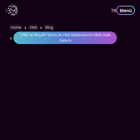
TR
Menü
›
›
Home
Otel
Blog
CRM ve Misafir Verisi ile Otel Reklamlarını Akıllı Hale
›
Getirin