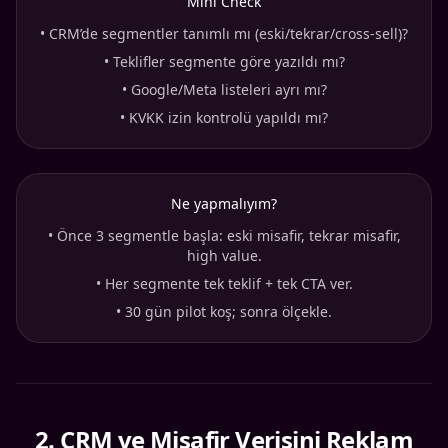
Mini Check
•
CRM’de segmentler tanımlı mı (eski/tekrar/cross-sell)?
•
Teklifler segmente göre yazıldı mı?
•
Google/Meta listeleri ayrı mı?
•
KVKK izin kontrolü yapıldı mı?
Ne yapmalıyım?
•
Önce 3 segmentle başla: eski misafir, tekrar misafir,
high value.
•
Her segmente tek teklif + tek CTA ver.
•
30 gün pilot koş; sonra ölçekle.
2
.
CRM ve Misafir Verisini Reklam