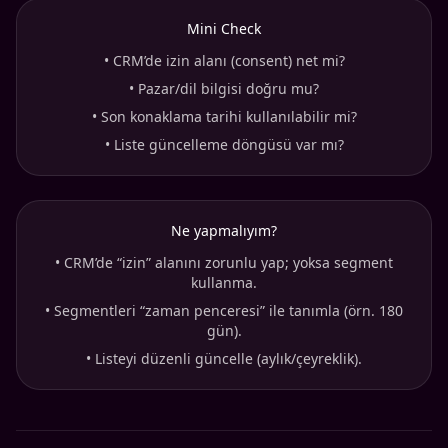
Mini Check
•
CRM’de izin alanı (consent) net mi?
•
Pazar/dil bilgisi doğru mu?
•
Son konaklama tarihi kullanılabilir mi?
•
Liste güncelleme döngüsü var mı?
Ne yapmalıyım?
•
CRM’de “izin” alanını zorunlu yap; yoksa segment
kullanma.
•
Segmentleri “zaman penceresi” ile tanımla (örn. 180
gün).
•
Listeyi düzenli güncelle (aylık/çeyreklik).