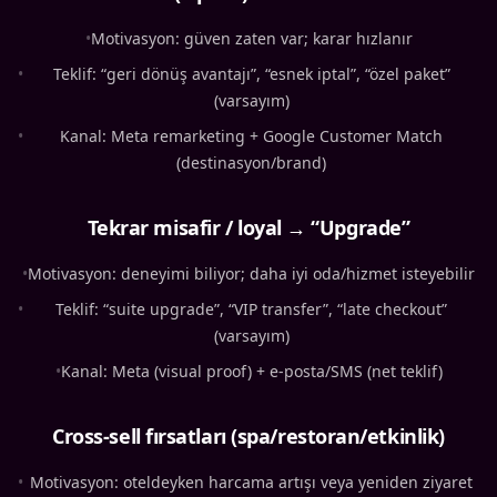
•
Motivasyon: güven zaten var; karar hızlanır
•
Teklif: “geri dönüş avantajı”, “esnek iptal”, “özel paket”
(varsayım)
•
Kanal: Meta remarketing + Google Customer Match
(destinasyon/brand)
Tekrar misafir / loyal → “Upgrade”
•
Motivasyon: deneyimi biliyor; daha iyi oda/hizmet isteyebilir
•
Teklif: “suite upgrade”, “VIP transfer”, “late checkout”
(varsayım)
•
Kanal: Meta (visual proof) + e-posta/SMS (net teklif)
Cross-sell fırsatları (spa/restoran/etkinlik)
•
Motivasyon: oteldeyken harcama artışı veya yeniden ziyaret