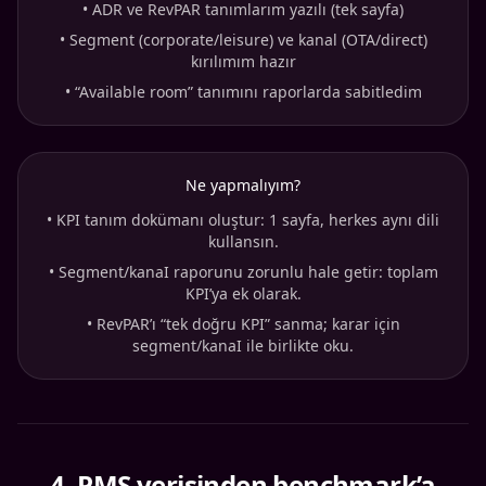
•
ADR ve RevPAR tanımlarım yazılı (tek sayfa)
•
Segment (corporate/leisure) ve kanal (OTA/direct)
kırılımım hazır
•
“Available room” tanımını raporlarda sabitledim
Ne yapmalıyım?
•
KPI tanım dokümanı oluştur: 1 sayfa, herkes aynı dili
kullansın.
•
Segment/kanaI raporunu zorunlu hale getir: toplam
KPI’ya ek olarak.
•
RevPAR’ı “tek doğru KPI” sanma; karar için
segment/kanaI ile birlikte oku.
4
.
PMS verisinden benchmark’a