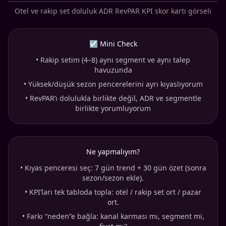
Otel ve rakip set doluluk ADR RevPAR KPI skor kartı görseli
☑ Mini Check
•
Rakip setim (4–8) aynı segment ve aynı talep
havuzunda
•
Yüksek/düşük sezon pencerelerini ayrı kıyaslıyorum
•
RevPAR’ı dolulukla birlikte değil, ADR ve segmentle
birlikte yorumluyorum
Ne yapmalıyım?
•
Kıyas penceresi seç: 7 gün trend + 30 gün özet (sonra
sezon/sezon ekle).
•
KPI’ları tek tabloda topla: otel / rakip set ort / pazar
ort.
•
Farkı “neden”e bağla: kanal karması mı, segment mi,