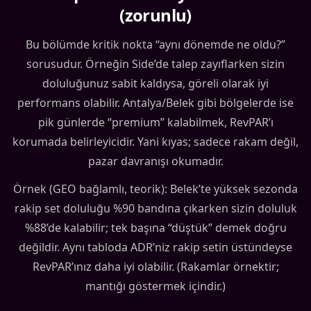
(zorunlu)
Bu bölümde kritik nokta “aynı dönemde ne oldu?”
sorusudur. Örneğin Side’de talep zayıflarken sizin
doluluğunuz sabit kaldıysa, göreli olarak iyi
performans olabilir. Antalya/Belek gibi bölgelerde ise
pik günlerde “premium” kalabilmek, RevPAR’ı
korumada belirleyicidir. Yani kıyas; sadece rakam değil,
pazar davranışı okumadır.
Örnek (GEO bağlamlı, teorik): Belek’te yüksek sezonda
rakip set doluluğu %90 bandına çıkarken sizin doluluk
%88’de kalabilir; tek başına “düştük” demek doğru
değildir. Aynı tabloda ADR’niz rakip setin üstündeyse
RevPAR’ınız daha iyi olabilir. (Rakamlar örnektir;
mantığı göstermek içindir.)