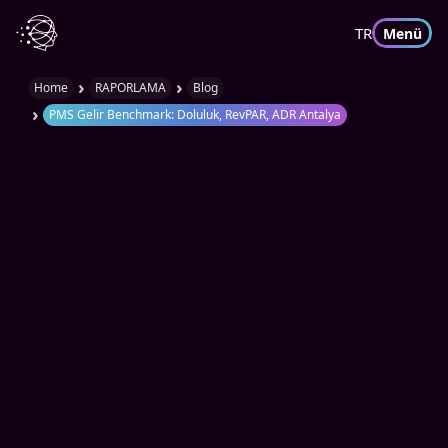
TR
Menü
›
›
Home
RAPORLAMA
Blog
›
PMS Gelir Benchmark: Doluluk, RevPAR, ADR Antalya