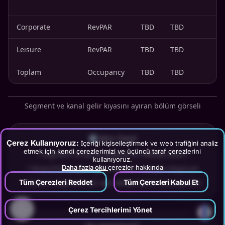
Corporate
RevPAR
TBD
TBD
Leisure
RevPAR
TBD
TBD
Toplam
Occupancy
TBD
TBD
Segment ve kanal gelir kıyasını ayıran bölüm görseli
☑ Mini Check
Çerez Kullanıyoruz:
İçeriği kişiselleştirmek ve web trafiğini analiz
etmek için kendi çerezlerimizi ve üçüncü taraf çerezlerini
•
Segment ve kanal etiketlerim PMS’de tutarlı
kullanıyoruz.
Daha fazla oku
çerezler hakkında
•
Direct/OTA payını “gelir kalitesi” notuyla izliyorum
Tüm Çerezleri Reddet
Tüm Çerezleri Kabul Et
•
En az 2 segment için ayrı aksiyon planı çıkarıyorum
?
Çerez Tercihlerimi Yönet