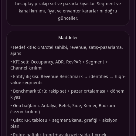
hesaplayıp rakip set ve pazarla kıyaslar. Segment ve
kanal kırılımı, fiyat ve envanter kararlarını doğru
günceller.
Maddeler
•
Hedef kitle: GM/otel sahibi, revenue, satış–pazarlama,
ajans
•
KPI seti: Occupancy, ADR, RevPAR + Segment +
Channel kırılımı
•
Entity ilişkisi: Revenue Benchmark → identifies → high-
value segments
•
Benchmark türü: rakip set + pazar ortalaması + dönem
kıyası
•
Geo bağlamı: Antalya, Belek, Side, Kemer, Bodrum
(sezon kırılımı)
•
Çıktı: KPI tablosu + segment/kanaI grafiği + aksiyon
planı
•
Rutin: haftalık trend + aylık özet; yılda 1 örnek