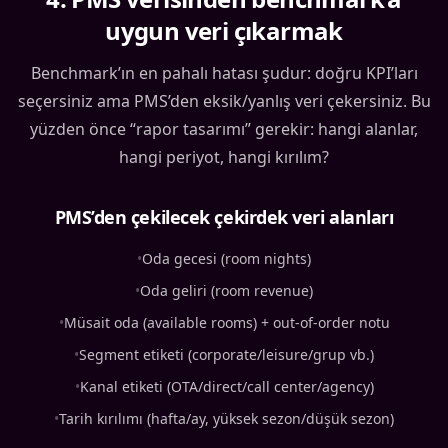
uygun veri çıkarmak
Benchmark’ın en pahalı hatası şudur: doğru KPI’ları
seçersiniz ama PMS’den eksik/yanlış veri çekersiniz. Bu
yüzden önce “rapor tasarımı” gerekir: hangi alanlar,
hangi periyot, hangi kırılım?
PMS’den çekilecek çekirdek veri alanları
•
Oda gecesi (room nights)
•
Oda geliri (room revenue)
•
Müsait oda (available rooms) + out-of-order notu
•
Segment etiketi (corporate/leisure/grup vb.)
•
Kanal etiketi (OTA/direct/call center/agency)
•
Tarih kırılımı (hafta/ay, yüksek sezon/düşük sezon)