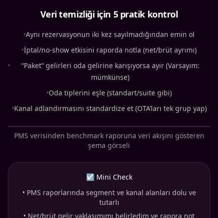
Veri temizliği için 5 pratik kontrol
•
Aynı rezervasyonun iki kez sayılmadığından emin ol
•
İptal/no-show etkisini raporda notla (net/brüt ayrımı)
•
“Paket” gelirleri oda gelirine karışıyorsa ayır (Varsayım:
mümkünse)
•
Oda tiplerini eşle (standart/suite gibi)
•
Kanal adlandırmasını standardize et (OTA’ları tek grup yap)
PMS verisinden benchmark raporuna veri akışını gösteren
şema görseli
☑ Mini Check
•
PMS raporlarında segment ve kanal alanları dolu ve
tutarlı
•
Net/brüt gelir yaklaşımımı belirledim ve rapora not