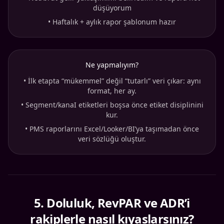
düşüyorum
•
Haftalık + aylık rapor şablonum hazır
Ne yapmalıyım?
•
İlk etapta “mükemmel” değil “tutarlı” veri çıkar: aynı
format, her ay.
•
Segment/kanaI etiketleri boşsa önce etiket disiplinini
kur.
•
PMS raporlarını Excel/Looker/BI’ya taşımadan önce
veri sözlüğü oluştur.
5
.
Doluluk, RevPAR ve ADR’i
rakiplerle nasıl kıyaslarsınız?