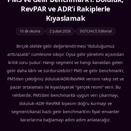
RevPAR ve ADR’i Rakiplerle
Kıyaslamak
10 dk okuma
•
2 Şubat 2026
•
DGTLFACE Editorial
Birçok otelde gelir değerlendirmesi “doluluğumuz
arttı/azaldı” cümlesine sıkışır. Oysa gelir yönetimi açısından
kritik soru şudur: Hangi segment ve hangi kanaldan gelen
gelir daha kârlı ve sürdürülebilir? PMS ve gelir benchmark’ı,
PMS’den çektiğiniz doluluk/ADR/RevPAR verisini rakip set ve
pazar ortalaması ile kıyaslayarak “gerçek resmi” verir. Bu
rehberde, PMS’den benchmark’a uygun veri çıkarmayı,
doluluk–ADR–RevPAR kıyasını doğru kurmayı ve
segment/kanaI bazlı gelir benchmark’ını fiyat–envanter
kararlarına bağlamayı adım adım anlatacağız.