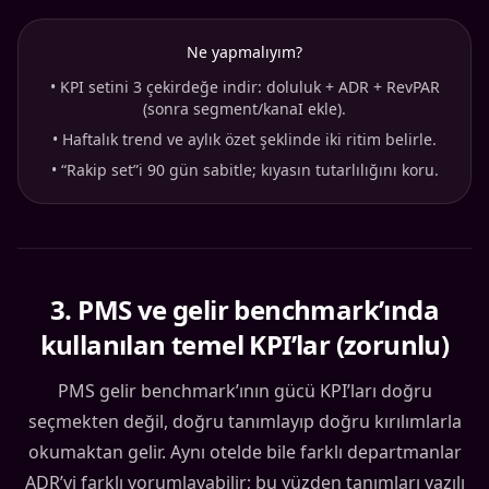
Ne yapmalıyım?
•
KPI setini 3 çekirdeğe indir: doluluk + ADR + RevPAR
(sonra segment/kanaI ekle).
•
Haftalık trend ve aylık özet şeklinde iki ritim belirle.
•
“Rakip set”i 90 gün sabitle; kıyasın tutarlılığını koru.
3
.
PMS ve gelir benchmark’ında
kullanılan temel KPI’lar (zorunlu)
PMS gelir benchmark’ının gücü KPI’ları doğru
seçmekten değil, doğru tanımlayıp doğru kırılımlarla
okumaktan gelir. Aynı otelde bile farklı departmanlar
ADR’yi farklı yorumlayabilir; bu yüzden tanımları yazılı