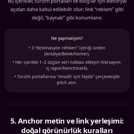
Bu içerikler, turizm portalları ve blog’lar için editoryal
açıdan daha kabul edilebilir olur; link “reklam” gibi
değil, “kaynak” gibi konumlanır.
Ne yapmalıyım?
•
3 “destinasyon rehberi” içeriği üretin
(Antalya/Belek/Kemer).
•
Her içerikte 1–2 özgün veri noktası ekleyin (Varsayım:
iç rapor/benchmark).
•
Turizm portallarına “misafir için fayda” çerçevesiyle
pitch atın.
5
.
Anchor metin ve link yerleşimi:
doğal görünürlük kuralları