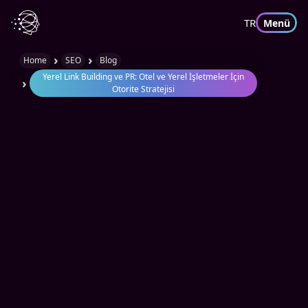
TR
Menü
›
›
Home
SEO
Blog
Yerel Link Building ve PR: Otel ve Yerel İşletmeler İçin
›
Otorite Stratejisi