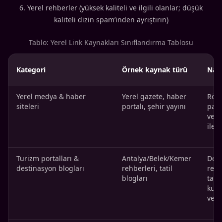
Yerel rehberler (yüksek kaliteli ve ilgili olanlar; düşük
kaliteli dizin spam’inden ayrıştırın)
Tablo: Yerel Link Kaynakları Sınıflandırma Tablosu
Kategori
Örnek kaynak türü
Nası
Yerel medya & haber
Yerel gazete, haber
Röpo
siteleri
portalı, şehir yayını
payl
veya
ile p
Turizm portalları &
Antalya/Belek/Kemer
Dest
destinasyon blogları
rehberleri, tatil
rehb
blogları
takv
kull
veri