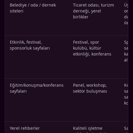
Belediye / oda / dernek
Ticaret odası, turizm
Üyeli
siteleri
derneği, yerel
orta
birlikler
duy
ilerl
Etkinlik, festival,
Festival, spor
Spon
sponsorluk sayfaları
kulübü, kültür
sahib
etkinliği, konferans
kalı
alını
Eğitim/konuşma/konferans
Panel, workshop,
Konu
sayfaları
sektör buluşması
sahi
sağl
konu
Yerel rehberler
Kaliteli işletme
Sade