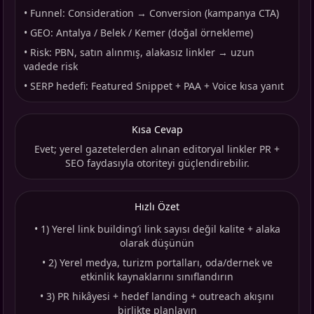
•
Funnel: Consideration → Conversion (kampanya CTA)
•
GEO: Antalya / Belek / Kemer (doğal örnekleme)
•
Risk: PBN, satın alınmış, alakasız linkler → uzun
vadede risk
•
SERP hedefi: Featured Snippet + PAA + Voice kısa yanıt
Kısa Cevap
Evet; yerel gazetelerden alınan editoryal linkler PR +
SEO faydasıyla otoriteyi güçlendirebilir.
Hızlı Özet
•
1) Yerel link building’i link sayısı değil kalite + alaka
olarak düşünün
•
2) Yerel medya, turizm portalları, oda/dernek ve
etkinlik kaynaklarını sınıflandırın
•
3) PR hikâyesi + hedef landing + outreach akışını
birlikte planlayın