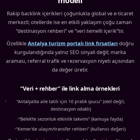
modeli
Rakip backlink içerikleri çoğunlukla global ve e-ticaret
merkezli; otellerde ise en etkili yaklaşım çoğu zaman
“destinasyon rehberi” ve “veri temelli içerik”tir.
Özellikle
Antalya turizm portalı link fırsatları
doğru
kurgulandığında yalnız SEO sinyali değil; marka
araması, referral trafik ve rezervasyon niyeti açısından
da değer üretir.
“Veri + rehber” ile link alma örnekleri
•
“Antalya’da aile tatili için 10 pratik ipucu” (otel değil,
destinasyon odaklı)
•
“Belek’te sezonluk etkinlik takvimi” (kamuya fayda)
•
“Kemer’de ulaşım/transfer rehberi” (kullanıcı değeri)