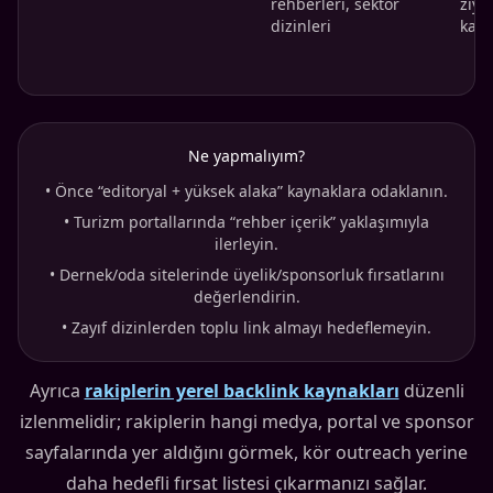
rehberleri, sektör
ziya
dizinleri
kayn
Ne yapmalıyım?
•
Önce “editoryal + yüksek alaka” kaynaklara odaklanın.
•
Turizm portallarında “rehber içerik” yaklaşımıyla
ilerleyin.
•
Dernek/oda sitelerinde üyelik/sponsorluk fırsatlarını
değerlendirin.
•
Zayıf dizinlerden toplu link almayı hedeflemeyin.
Ayrıca
rakiplerin yerel backlink kaynakları
düzenli
izlenmelidir; rakiplerin hangi medya, portal ve sponsor
sayfalarında yer aldığını görmek, kör outreach yerine
daha hedefli fırsat listesi çıkarmanızı sağlar.