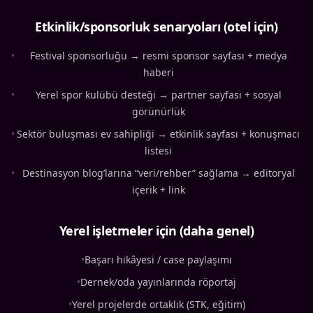
Etkinlik/sponsorluk senaryoları (otel için)
•
Festival sponsorluğu → resmi sponsor sayfası + medya
haberi
•
Yerel spor kulübü desteği → partner sayfası + sosyal
görünürlük
•
Sektör buluşması ev sahipliği → etkinlik sayfası + konuşmacı
listesi
•
Destinasyon blog’larına “veri/rehber” sağlama → editoryal
içerik + link
Yerel işletmeler için (daha genel)
•
Başarı hikâyesi / case paylaşımı
•
Dernek/oda yayınlarında röportaj
•
Yerel projelerde ortaklık (STK, eğitim)