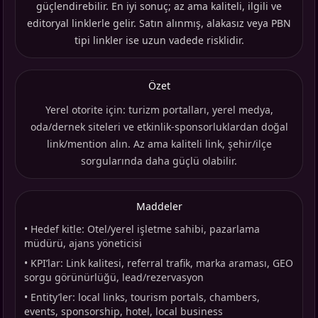
güçlendirebilir. En iyi sonuç; az ama kaliteli, ilgili ve
editoryal linklerle gelir. Satın alınmış, alakasız veya PBN
tipi linkler ise uzun vadede risklidir.
Özet
Yerel otorite için: turizm portalları, yerel medya,
oda/dernek siteleri ve etkinlik-sponsorluklardan doğal
link/mention alın. Az ama kaliteli link, şehir/ilçe
sorgularında daha güçlü olabilir.
Maddeler
•
Hedef kitle: Otel/yerel işletme sahibi, pazarlama
müdürü, ajans yöneticisi
•
KPI’lar: Link kalitesi, referral trafik, marka araması, GEO
sorgu görünürlüğü, lead/rezervasyon
•
Entity’ler: local links, tourism portals, chambers,
events, sponsorship, hotel, local business