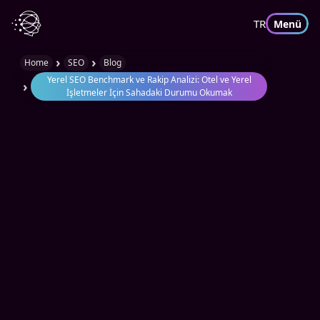
TR
Menü
›
›
Home
SEO
Blog
Yerel SEO Benchmark ve Rakip Analizi: Otel ve Yerel
›
İşletmeler İçin Sahadaki Durumu Okumak