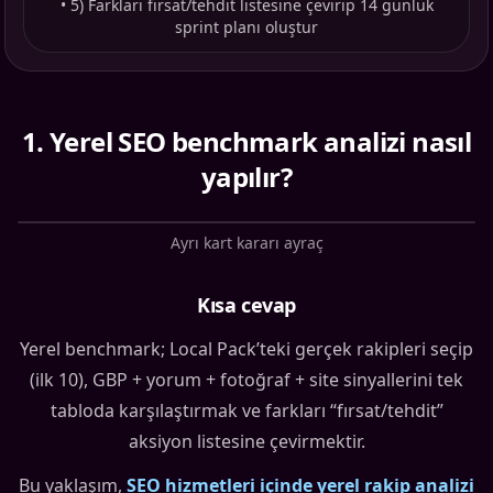
•
5) Farkları fırsat/tehdit listesine çevirip 14 günlük
sprint planı oluştur
1
.
Yerel SEO benchmark analizi nasıl
yapılır?
Ayrı kart kararı ayraç
Kısa cevap
Yerel benchmark; Local Pack’teki gerçek rakipleri seçip
(ilk 10), GBP + yorum + fotoğraf + site sinyallerini tek
tabloda karşılaştırmak ve farkları “fırsat/tehdit”
aksiyon listesine çevirmektir.
Bu yaklaşım,
SEO hizmetleri içinde yerel rakip analizi