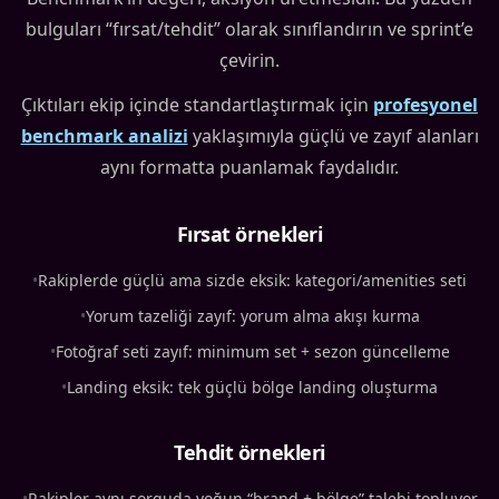
bulguları “fırsat/tehdit” olarak sınıflandırın ve sprint’e
çevirin.
Çıktıları ekip içinde standartlaştırmak için
profesyonel
benchmark analizi
yaklaşımıyla güçlü ve zayıf alanları
aynı formatta puanlamak faydalıdır.
Fırsat örnekleri
•
Rakiplerde güçlü ama sizde eksik: kategori/amenities seti
•
Yorum tazeliği zayıf: yorum alma akışı kurma
•
Fotoğraf seti zayıf: minimum set + sezon güncelleme
•
Landing eksik: tek güçlü bölge landing oluşturma
Tehdit örnekleri
•
Rakipler aynı sorguda yoğun “brand + bölge” talebi topluyor