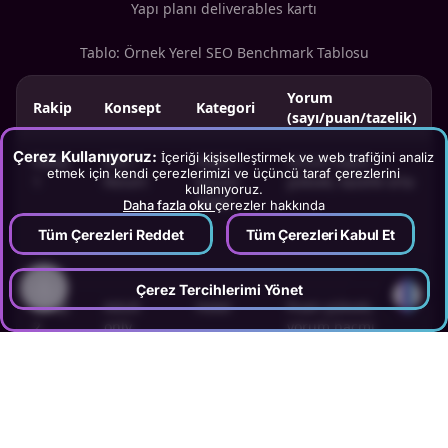
Yapı planı deliverables kartı
Tablo: Örnek Yerel SEO Benchmark Tablosu
Yorum
Rakip
Konsept
Kategori
(sayı/puan/tazelik)
Çerez Kullanıyoruz:
İçeriği kişiselleştirmek ve web trafiğini analiz
Rakip
Aile /
Hotel /
Yorum sayısı
etmek için kendi çerezlerimizi ve üçüncü taraf çerezlerini
1
Resort
Resort
yüksek, tazelik orta
kullanıyoruz.
Hotel
Daha fazla oku
çerezler hakkında
Tüm Çerezleri Reddet
Tüm Çerezleri Kabul Et
?
Çerez Tercihlerimi Yönet
Rakip
Adult
Hotel
Puan yüksek,
2
only
yorum hacmi
düşük
Rakip
Business
Hotel
Tazelik güçlü