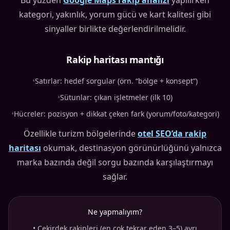
Bu yüzden
Google Maps rakip analizi
yapılırken
kategori, yakınlık, yorum gücü ve kart kalitesi gibi
sinyaller birlikte değerlendirilmelidir.
Rakip haritası mantığı
•
Satırlar: hedef sorgular (örn. “bölge + konsept”)
•
Sütunlar: çıkan işletmeler (ilk 10)
•
Hücreler: pozisyon + dikkat çeken fark (yorum/foto/kategori)
Özellikle turizm bölgelerinde
otel SEO’da rakip
haritası
okumak, destinasyon görünürlüğünü yalnızca
marka bazında değil sorgu bazında karşılaştırmayı
sağlar.
Ne yapmalıyım?
•
Çekirdek rakipleri (en çok tekrar eden 3–5) ayrı