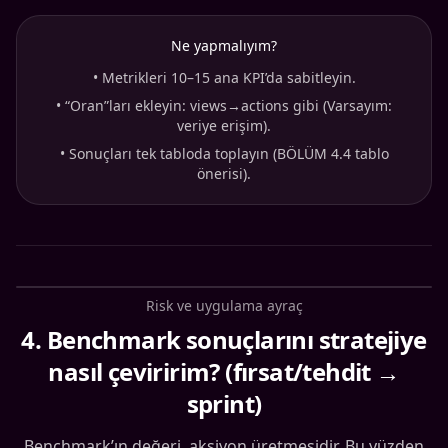
Ne yapmalıyım?
•
Metrikleri 10–15 ana KPI’da sabitleyin.
•
“Oran”ları ekleyin: views→actions gibi (Varsayım:
veriye erişim).
•
Sonuçları tek tabloda toplayın (BÖLÜM 4.4 tablo
önerisi).
Risk ve uygulama ayraç
4
.
Benchmark sonuçlarını stratejiye
nasıl çeviririm? (fırsat/tehdit →
sprint)
Benchmark’ın değeri, aksiyon üretmesidir. Bu yüzden