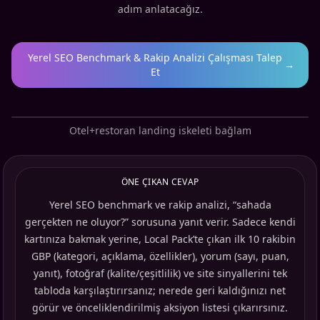
adım anlatacağız.
Yerel SEO Benchmark & Rakip Analizi Çalışması Talep
→
Et
Otel+restoran landing iskeleti bağlam
ÖNE ÇIKAN CEVAP
Yerel SEO benchmark ve rakip analizi, “sahada
gerçekten ne oluyor?” sorusuna yanıt verir. Sadece kendi
kartınıza bakmak yerine, Local Pack’te çıkan ilk 10 rakibin
GBP (kategori, açıklama, özellikler), yorum (sayı, puan,
yanıt), fotoğraf (kalite/çeşitlilik) ve site sinyallerini tek
tabloda karşılaştırırsanız; nerede geri kaldığınızı net
görür ve önceliklendirilmiş aksiyon listesi çıkarırsınız.