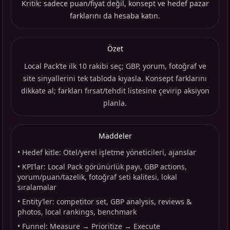
Kritik: sadece puan/fiyat değil, konsept ve hedef pazar
farklarını da hesaba katın.
Özet
Local Pack’te ilk 10 rakibi seç; GBP, yorum, fotoğraf ve
site sinyallerini tek tabloda kıyasla. Konsept farklarını
dikkate al; farkları fırsat/tehdit listesine çevirip aksiyon
planla.
Maddeler
•
Hedef kitle: Otel/yerel işletme yöneticileri, ajanslar
•
KPI’lar: Local Pack görünürlük payı, GBP actions,
yorum/puan/tazelik, fotoğraf seti kalitesi, lokal
sıralamalar
•
Entity’ler: competitor set, GBP analysis, reviews &
photos, local rankings, benchmark
•
Funnel: Measure → Prioritize → Execute