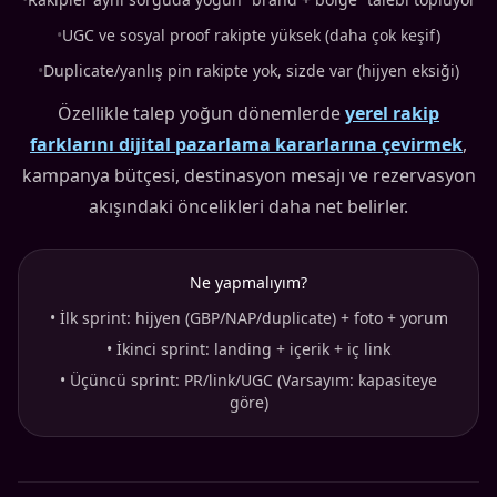
•
UGC ve sosyal proof rakipte yüksek (daha çok keşif)
•
Duplicate/yanlış pin rakipte yok, sizde var (hijyen eksiği)
Özellikle talep yoğun dönemlerde
yerel rakip
farklarını dijital pazarlama kararlarına çevirmek
,
kampanya bütçesi, destinasyon mesajı ve rezervasyon
akışındaki öncelikleri daha net belirler.
Ne yapmalıyım?
•
İlk sprint: hijyen (GBP/NAP/duplicate) + foto + yorum
•
İkinci sprint: landing + içerik + iç link
•
Üçüncü sprint: PR/link/UGC (Varsayım: kapasiteye
göre)