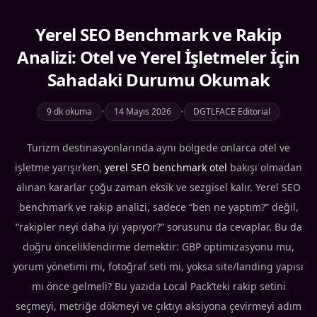
Yerel SEO Benchmark ve Rakip
Analizi: Otel ve Yerel İşletmeler İçin
Sahadaki Durumu Okumak
9 dk okuma
•
14 Mayıs 2026
•
DGTLFACE Editorial
Turizm destinasyonlarında aynı bölgede onlarca otel ve
işletme yarışırken,
yerel SEO benchmark otel
bakışı olmadan
alınan kararlar çoğu zaman eksik ve sezgisel kalır. Yerel SEO
benchmark ve rakip analizi, sadece “ben ne yaptım?” değil,
“rakipler neyi daha iyi yapıyor?” sorusunu da cevaplar. Bu da
doğru önceliklendirme demektir: GBP optimizasyonu mu,
yorum yönetimi mi, fotoğraf seti mi, yoksa site/landing yapısı
mı önce gelmeli? Bu yazıda Local Pack’teki rakip setini
seçmeyi, metriğe dökmeyi ve çıktıyı aksiyona çevirmeyi adım