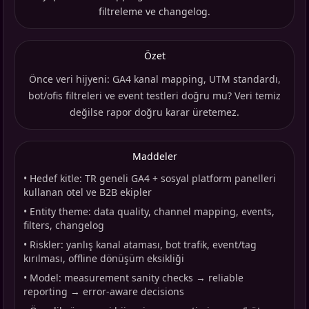
filtreleme ve changelog.
Özet
Önce veri hijyeni: GA4 kanal mapping, UTM standardı,
bot/ofis filtreleri ve event testleri doğru mu? Veri temiz
değilse rapor doğru karar üretemez.
Maddeler
•
Hedef kitle: TR geneli GA4 + sosyal platform panelleri
kullanan otel ve B2B ekipler
•
Entity theme: data quality, channel mapping, events,
filters, changelog
•
Riskler: yanlış kanal ataması, bot trafik, event/tag
kırılması, offline dönüşüm eksikliği
•
Model: measurement sanity checks → reliable
reporting → error-aware decisions