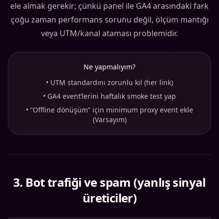
ele almak gerekir; çünkü panel ile GA4 arasındaki fark
çoğu zaman performans sorunu değil, ölçüm mantığı
veya UTM/kanal ataması problemidir.
Ne yapmalıyım?
•
UTM standardını zorunlu kıl (her link)
•
GA4 event’lerini haftalık smoke test yap
•
“Offline dönüşüm” için minimum proxy event ekle
(Varsayım)
3
.
Bot trafiği ve spam (yanlış sinyal
üreticiler)