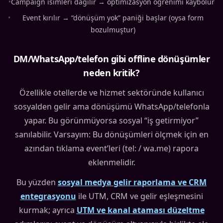
•
Campaign isimleri dağılır → optimizasyon öğrenimi kaybolur
•
Event kırılır → “dönüşüm yok” paniği başlar (oysa form
bozulmuştur)
DM/WhatsApp/telefon gibi offline dönüşümler
neden kritik?
Özellikle otellerde ve hizmet sektöründe kullanıcı
sosyalden gelir ama dönüşümü WhatsApp/telefonla
yapar. Bu görünmüyorsa sosyal “iş getirmiyor”
sanılabilir. Varsayım: Bu dönüşümleri ölçmek için en
azından tıklama event’leri (tel: / wa.me) rapora
eklenmelidir.
Bu yüzden
sosyal medya gelir raporlama ve CRM
entegrasyonu
ile UTM, CRM ve gelir eşleşmesini
kurmak; ayrıca
UTM ve kanal ataması düzeltme