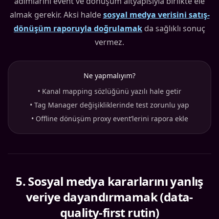
adımlarını event ve dönüşüm altyapısıyla birlikte ele
almak gerekir. Aksi halde
sosyal medya verisini satış-
dönüşüm raporuyla doğrulamak
da sağlıklı sonuç
vermez.
Ne yapmalıyım?
•
Kanal mapping sözlüğünü yazılı hale getir
•
Tag Manager değişikliklerinde test zorunlu yap
•
Offline dönüşüm proxy event’lerini rapora ekle
5
.
Sosyal medya kararlarını yanlış
veriye dayandırmamak (data-
quality-first rutin)