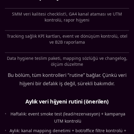
SMM veri kalitesi checklist’i, GA4 kanal ataması ve UTM
kontrolü, rapor hijyeni
Tracking sağlık KPI kartları, event ve dönüşüm kontrolü, otel
ve B2B raporlama
Data hygiene teslim paketi, mapping sözlüğü ve changelog,
ölçüm düzeltme
Bu bölüm, tüm kontrolleri “rutine” bağlar. Çünkü veri
hijyeni bir defalık iş değil, sürekli bakımdır.
Aylık veri hijyeni rutini (önerilen)
•
Haftalık: event smoke test (lead/rezervasyon) + kampanya
UTM kontrolü
•
Aylık: kanal mapping denetimi + bot/office filtre kontrolü +