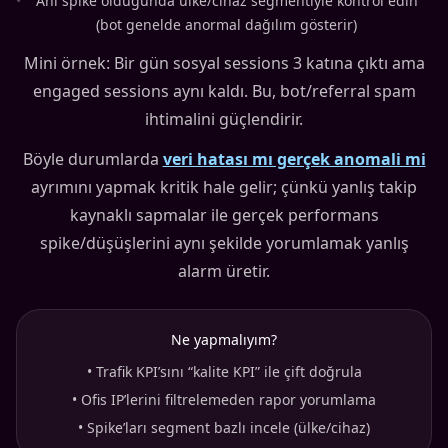
•
Ani spike olduğunda ülke/cihaz segmentiyle kontrol edin
(bot genelde anormal dağılım gösterir)
Mini örnek: Bir gün sosyal sessions 3 katına çıktı ama
engaged sessions aynı kaldı. Bu, bot/referral spam
ihtimalini güçlendirir.
Böyle durumlarda
veri hatası mı gerçek anomali mi
ayrımını yapmak kritik hale gelir; çünkü yanlış takip
kaynaklı sapmalar ile gerçek performans
spike/düşüşlerini aynı şekilde yorumlamak yanlış
alarm üretir.
Ne yapmalıyım?
•
Trafik KPI’sını “kalite KPI” ile çift doğrula
•
Ofis IP’lerini filtrelemeden rapor yorumlama
•
Spike’ları segment bazlı incele (ülke/cihaz)