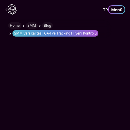
TR
Menü
›
›
Home
SMM
Blog
›
SMM Veri Kalitesi: GA4 ve Tracking Hijyeni Kontrolü