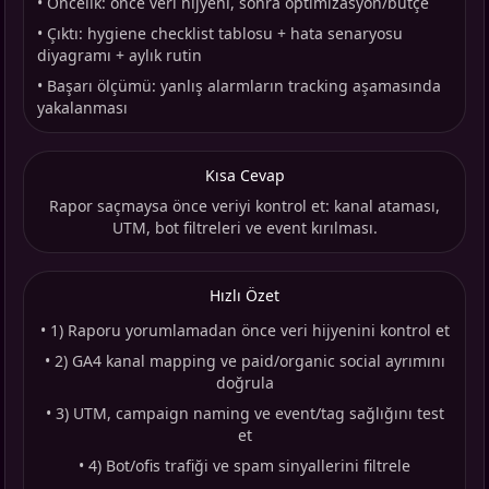
•
Öncelik: önce veri hijyeni, sonra optimizasyon/bütçe
•
Çıktı: hygiene checklist tablosu + hata senaryosu
diyagramı + aylık rutin
•
Başarı ölçümü: yanlış alarmların tracking aşamasında
yakalanması
Kısa Cevap
Rapor saçmaysa önce veriyi kontrol et: kanal ataması,
UTM, bot filtreleri ve event kırılması.
Hızlı Özet
•
1) Raporu yorumlamadan önce veri hijyenini kontrol et
•
2) GA4 kanal mapping ve paid/organic social ayrımını
doğrula
•
3) UTM, campaign naming ve event/tag sağlığını test
et
•
4) Bot/ofis trafiği ve spam sinyallerini filtrele