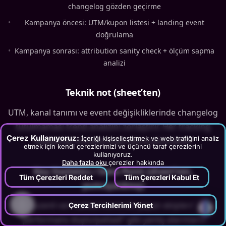
changelog gözden geçirme
•
Kampanya öncesi: UTM/kupon listesi + landing event
doğrulama
•
Kampanya sonrası: attribution sanity check + ölçüm sapma
analizi
Teknik not (sheet’ten)
UTM, kanal tanımı ve event değişikliklerinde changelog
tutulmaması trend analizini zorlaştırır. Her tracking
Çerez Kullanıyoruz:
İçeriği kişiselleştirmek ve web trafiğini analiz
değişikliği mutlaka kayıt altına alınmalıdır.
etmek için kendi çerezlerimizi ve üçüncü taraf çerezlerini
kullanıyoruz.
Daha fazla oku
çerezler hakkında
Key Statistics / Data Point (sheet’ten,
Tüm Çerezleri Reddet
Tüm Çerezleri Kabul Et
yumuşatılmış)
Düzenli veri kalitesi kontrolü yapan ekiplerde
?
Çerez Tercihlerimi Yönet
“performans düştü/patladi” gibi yanlış alarmların