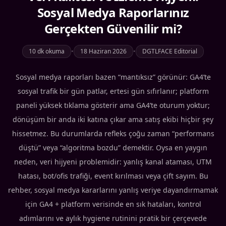
Sosyal Medya Raporlarınız
Gerçekten Güvenilir mi?
10 dk okuma
•
18 Haziran 2026
•
DGTLFACE Editorial
Sosyal medya raporları bazen “mantıksız” görünür: GA4’te
sosyal trafik bir gün patlar, ertesi gün sıfırlanır; platform
paneli yüksek tıklama gösterir ama GA4’te oturum yoktur;
dönüşüm bir anda iki katına çıkar ama satış ekibi hiçbir şey
hissetmez. Bu durumlarda refleks çoğu zaman “performans
düştü” veya “algoritma bozdu” demektir. Oysa en yaygın
neden, veri hijyeni problemidir: yanlış kanal ataması, UTM
hatası, bot/ofis trafiği, event kırılması veya çift sayım. Bu
rehber, sosyal medya kararlarını yanlış veriye dayandırmamak
için GA4 + platform verisinde en sık hataları, kontrol
adımlarını ve aylık hygiene rutinini pratik bir çerçevede