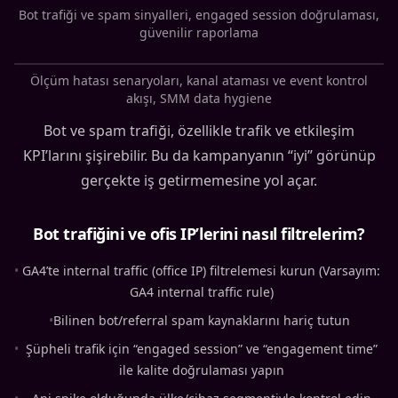
Bot trafiği ve spam sinyalleri, engaged session doğrulaması,
güvenilir raporlama
Ölçüm hatası senaryoları, kanal ataması ve event kontrol
akışı, SMM data hygiene
Bot ve spam trafiği, özellikle trafik ve etkileşim
KPI’larını şişirebilir. Bu da kampanyanın “iyi” görünüp
gerçekte iş getirmemesine yol açar.
Bot trafiğini ve ofis IP’lerini nasıl filtrelerim?
•
GA4’te internal traffic (office IP) filtrelemesi kurun (Varsayım:
GA4 internal traffic rule)
•
Bilinen bot/referral spam kaynaklarını hariç tutun
•
Şüpheli trafik için “engaged session” ve “engagement time”
ile kalite doğrulaması yapın