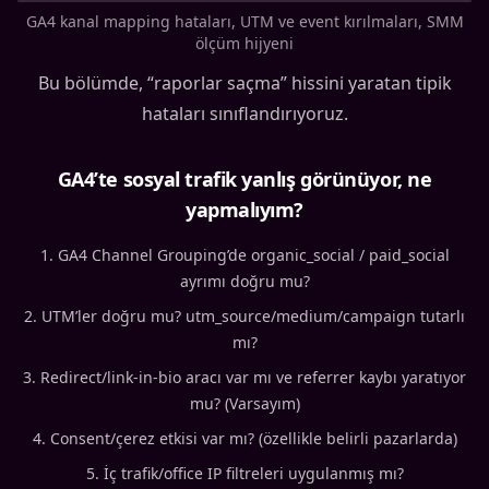
GA4 kanal mapping hataları, UTM ve event kırılmaları, SMM
ölçüm hijyeni
Bu bölümde, “raporlar saçma” hissini yaratan tipik
hataları sınıflandırıyoruz.
GA4’te sosyal trafik yanlış görünüyor, ne
yapmalıyım?
GA4 Channel Grouping’de organic_social / paid_social
ayrımı doğru mu?
UTM’ler doğru mu? utm_source/medium/campaign tutarlı
mı?
Redirect/link-in-bio aracı var mı ve referrer kaybı yaratıyor
mu? (Varsayım)
Consent/çerez etkisi var mı? (özellikle belirli pazarlarda)
İç trafik/office IP filtreleri uygulanmış mı?